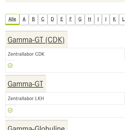
Alle
A
B
C
D
E
F
G
H
I
J
K
L
Gamma-GT (CDK)
Zentrallabor CDK
Gamma-GT
Zentrallabor LKH
Gamma-Globuline