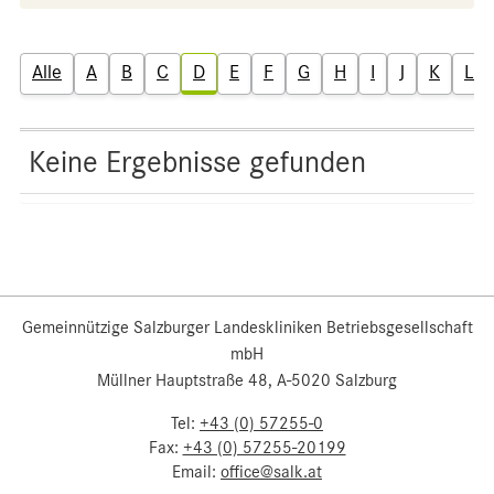
Alle
A
B
C
D
E
F
G
H
I
J
K
L
Keine Ergebnisse gefunden
Gemeinnützige Salzburger Landeskliniken Betriebsgesellschaft
mbH
Müllner Hauptstraße 48, A-5020 Salzburg
Tel:
+43 (0) 57255-0
Fax:
+43 (0) 57255-20199
Email:
office@salk.at