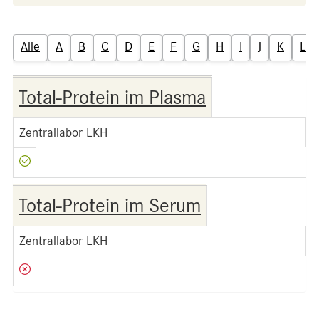
Alle
A
B
C
D
E
F
G
H
I
J
K
L
Total-Protein im Plasma
Zentrallabor LKH
Total-Protein im Serum
Zentrallabor LKH