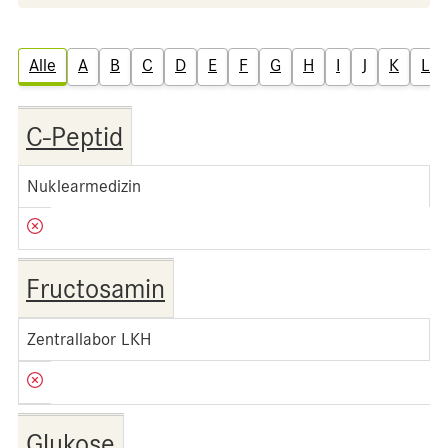
Alle
A
B
C
D
E
F
G
H
I
J
K
L
C-Peptid
Nuklearmedizin
Fructosamin
Zentrallabor LKH
Glukose