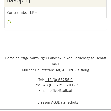
Basoph.)
Zentrallabor LKH
Gemeinnützige Salzburger Landeskliniken Betriebsgesellschaft
mbH
Müllner Hauptstraße 48, A-5020 Salzburg
Tel:
+43 (0) 57255-0
Fax:
+43 (0) 57255-20199
Email:
office@salk.at
Impressum
AGB
Datenschutz