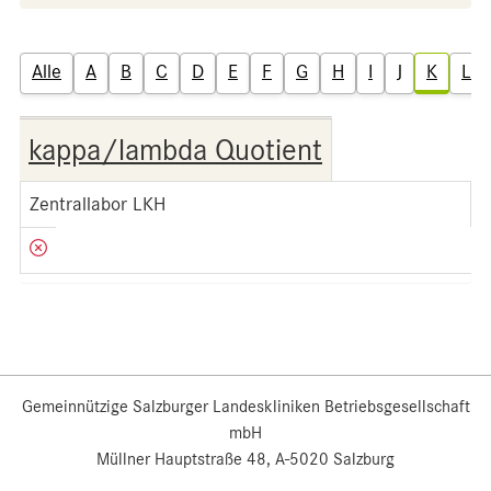
Alle
A
B
C
D
E
F
G
H
I
J
K
L
kappa/lambda Quotient
Zentrallabor LKH
Gemeinnützige Salzburger Landeskliniken Betriebsgesellschaft
mbH
Müllner Hauptstraße 48, A-5020 Salzburg