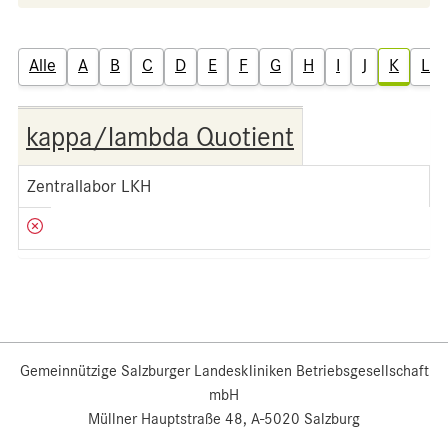
Alle
A
B
C
D
E
F
G
H
I
J
K
L
kappa/lambda Quotient
Zentrallabor LKH
Gemeinnützige Salzburger Landeskliniken Betriebsgesellschaft
mbH
Müllner Hauptstraße 48, A-5020 Salzburg