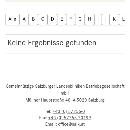
Alle
A
B
C
D
E
F
G
H
I
J
K
L
Keine Ergebnisse gefunden
Gemeinnützige Salzburger Landeskliniken Betriebsgesellschaft
mbH
Müllner Hauptstraße 48, A-5020 Salzburg
Tel:
+43 (0) 57255-0
Fax:
+43 (0) 57255-20199
Email:
office@salk.at