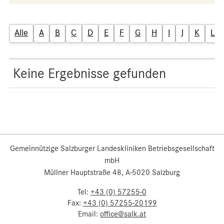
Alle
A
B
C
D
E
F
G
H
I
J
K
L
Keine Ergebnisse gefunden
Gemeinnützige Salzburger Landeskliniken Betriebsgesellschaft
mbH
Müllner Hauptstraße 48, A-5020 Salzburg
Tel:
+43 (0) 57255-0
Fax:
+43 (0) 57255-20199
Email:
office@salk.at