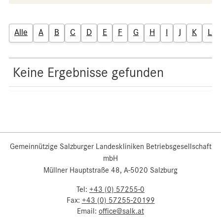
Alle
A
B
C
D
E
F
G
H
I
J
K
L
Keine Ergebnisse gefunden
Gemeinnützige Salzburger Landeskliniken Betriebsgesellschaft
mbH
Müllner Hauptstraße 48, A-5020 Salzburg
Tel:
+43 (0) 57255-0
Fax:
+43 (0) 57255-20199
Email:
office@salk.at