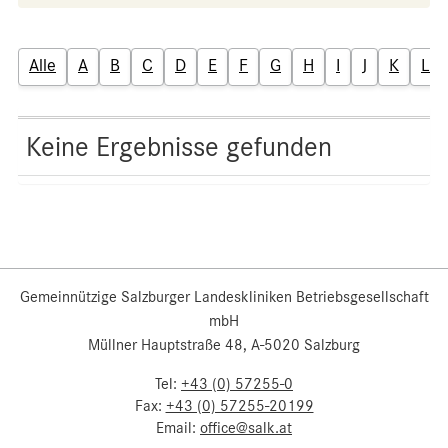
Alle
A
B
C
D
E
F
G
H
I
J
K
L
Keine Ergebnisse gefunden
Gemeinnützige Salzburger Landeskliniken Betriebsgesellschaft
mbH
Müllner Hauptstraße 48, A-5020 Salzburg
Tel:
+43 (0) 57255-0
Fax:
+43 (0) 57255-20199
Email:
office@salk.at