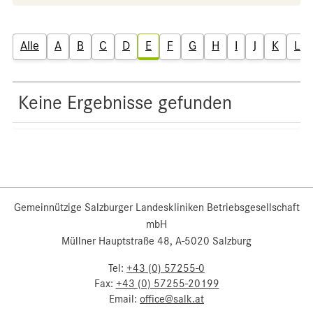
Alle
A
B
C
D
E
F
G
H
I
J
K
L
Keine Ergebnisse gefunden
Gemeinnützige Salzburger Landeskliniken Betriebsgesellschaft
mbH
Müllner Hauptstraße 48, A-5020 Salzburg
Tel:
+43 (0) 57255-0
Fax:
+43 (0) 57255-20199
Email:
office@salk.at