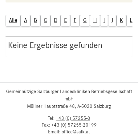
Alle
A
B
C
D
E
F
G
H
I
J
K
L
Keine Ergebnisse gefunden
Gemeinnützige Salzburger Landeskliniken Betriebsgesellschaft
mbH
Müllner Hauptstraße 48, A-5020 Salzburg
Tel:
+43 (0) 57255-0
Fax:
+43 (0) 57255-20199
Email:
office@salk.at