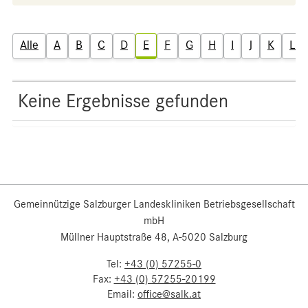
Alle
A
B
C
D
E
F
G
H
I
J
K
L
Keine Ergebnisse gefunden
Gemeinnützige Salzburger Landeskliniken Betriebsgesellschaft
mbH
Müllner Hauptstraße 48, A-5020 Salzburg
Tel:
+43 (0) 57255-0
Fax:
+43 (0) 57255-20199
Email:
office@salk.at