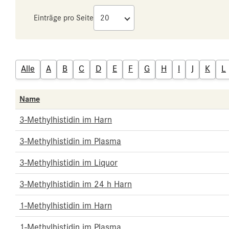
Einträge pro Seite
Alle
A
B
C
D
E
F
G
H
I
J
K
L
Name
3-Methylhistidin im Harn
3-Methylhistidin im Plasma
3-Methylhistidin im Liquor
3-Methylhistidin im 24 h Harn
1-Methylhistidin im Harn
1-Methylhistidin im Plasma