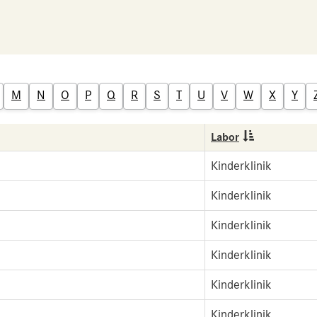
M
N
O
P
Q
R
S
T
U
V
W
X
Y
Labor
Kinderklinik
Kinderklinik
Kinderklinik
Kinderklinik
Kinderklinik
Kinderklinik