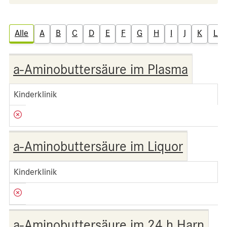
Alle
A
B
C
D
E
F
G
H
I
J
K
L
a-Aminobuttersäure im Plasma
Kinderklinik
a-Aminobuttersäure im Liquor
Kinderklinik
a-Aminobuttersäure im 24 h Harn