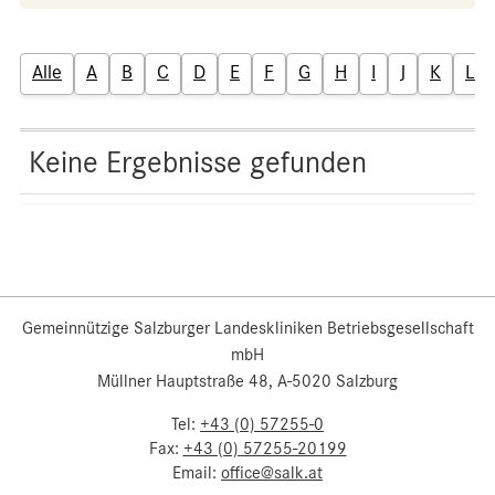
Alle
A
B
C
D
E
F
G
H
I
J
K
L
Keine Ergebnisse gefunden
Gemeinnützige Salzburger Landeskliniken Betriebsgesellschaft
mbH
Müllner Hauptstraße 48, A-5020 Salzburg
Tel:
+43 (0) 57255-0
Fax:
+43 (0) 57255-20199
Email:
office@salk.at