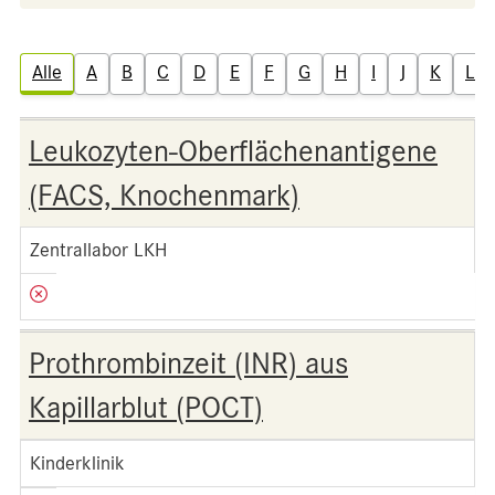
Alle
A
B
C
D
E
F
G
H
I
J
K
L
Leukozyten-Oberflächenantigene
(FACS, Knochenmark)
Zentrallabor LKH
Prothrombinzeit (INR) aus
Kapillarblut (POCT)
Kinderklinik