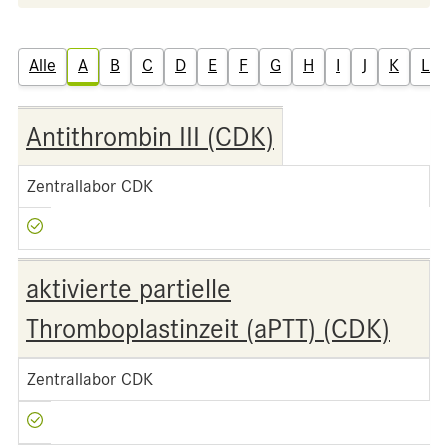
Alle
A
B
C
D
E
F
G
H
I
J
K
L
Antithrombin III (CDK)
Zentrallabor CDK
aktivierte partielle
Thromboplastinzeit (aPTT) (CDK)
Zentrallabor CDK