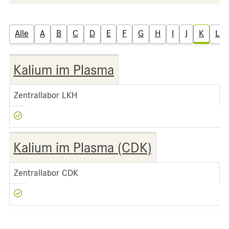
Alle
A
B
C
D
E
F
G
H
I
J
K
L
Kalium im Plasma
Zentrallabor LKH
Kalium im Plasma (CDK)
Zentrallabor CDK