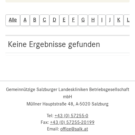
Alle
A
B
C
D
E
F
G
H
I
J
K
L
Keine Ergebnisse gefunden
Gemeinnützige Salzburger Landeskliniken Betriebsgesellschaft
mbH
Müllner Hauptstraße 48, A-5020 Salzburg
Tel:
+43 (0) 57255-0
Fax:
+43 (0) 57255-20199
Email:
office@salk.at