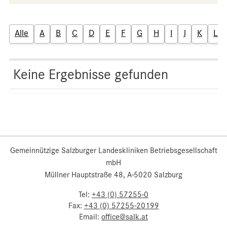
Alle
A
B
C
D
E
F
G
H
I
J
K
L
Keine Ergebnisse gefunden
Gemeinnützige Salzburger Landeskliniken Betriebsgesellschaft
mbH
Müllner Hauptstraße 48, A-5020 Salzburg
Tel:
+43 (0) 57255-0
Fax:
+43 (0) 57255-20199
Email:
office@salk.at