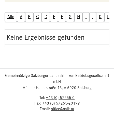
Alle
A
B
C
D
E
F
G
H
I
J
K
L
Keine Ergebnisse gefunden
Gemeinnützige Salzburger Landeskliniken Betriebsgesellschaft
mbH
Müllner Hauptstraße 48, A-5020 Salzburg
Tel:
+43 (0) 57255-0
Fax:
+43 (0) 57255-20199
Email:
office@salk.at