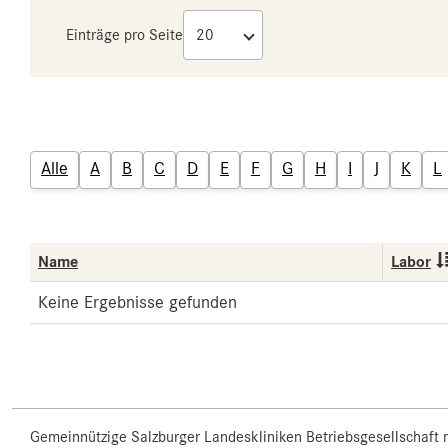
Einträge pro Seite
Alle
A
B
C
D
E
F
G
H
I
J
K
L
Name
Labor
Keine Ergebnisse gefunden
Gemeinnützige Salzburger Landeskliniken Betriebsgesellschaft