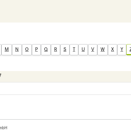
M
N
O
P
Q
R
S
T
U
V
W
X
Y
 mbH