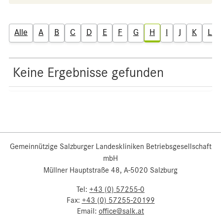
Alle
A
B
C
D
E
F
G
H
I
J
K
L
Keine Ergebnisse gefunden
Gemeinnützige Salzburger Landeskliniken Betriebsgesellschaft
mbH
Müllner Hauptstraße 48, A-5020 Salzburg
Tel:
+43 (0) 57255-0
Fax:
+43 (0) 57255-20199
Email:
office@salk.at