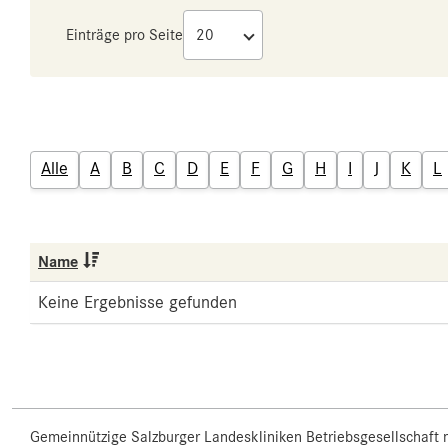
Einträge pro Seite
Alle
A
B
C
D
E
F
G
H
I
J
K
L
Name
Keine Ergebnisse gefunden
Gemeinnützige Salzburger Landeskliniken Betriebsgesellschaft