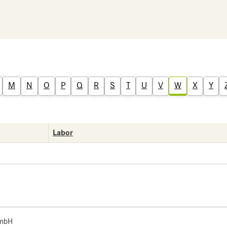
M
N
O
P
Q
R
S
T
U
V
W
X
Y
Labor
 mbH