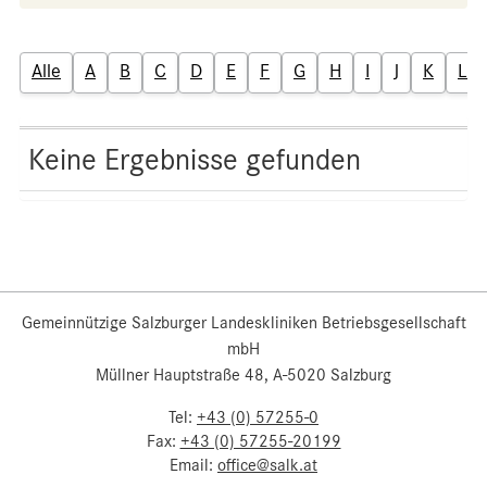
Alle
A
B
C
D
E
F
G
H
I
J
K
L
Keine Ergebnisse gefunden
Gemeinnützige Salzburger Landeskliniken Betriebsgesellschaft
mbH
Müllner Hauptstraße 48, A-5020 Salzburg
Tel:
+43 (0) 57255-0
Fax:
+43 (0) 57255-20199
Email:
office@salk.at