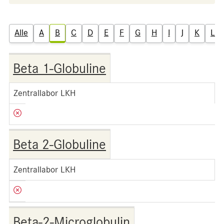
Alle
A
B
C
D
E
F
G
H
I
J
K
L
Beta 1-Globuline
Zentrallabor LKH
Beta 2-Globuline
Zentrallabor LKH
Beta-2-Microglobulin