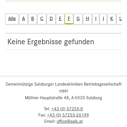
Alle
A
B
C
D
E
F
G
H
I
J
K
L
Keine Ergebnisse gefunden
Gemeinnützige Salzburger Landeskliniken Betriebsgesellschaft
mbH
Müllner Hauptstraße 48, A-5020 Salzburg
Tel:
+43 (0) 57255-0
Fax:
+43 (0) 57255-20199
Email:
office@salk.at