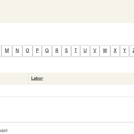
M
N
O
P
Q
R
S
T
U
V
W
X
Y
Labor
 mbH