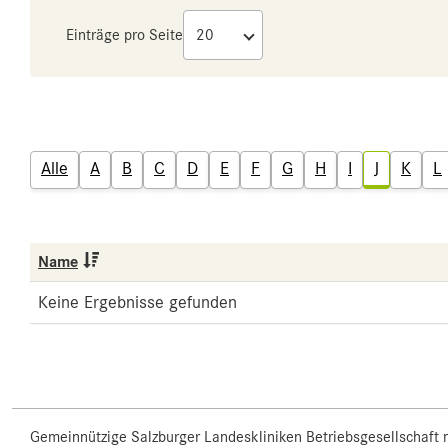
Einträge pro Seite
Alle
A
B
C
D
E
F
G
H
I
J
K
L
Name
Keine Ergebnisse gefunden
Gemeinnützige Salzburger Landeskliniken Betriebsgesellschaft