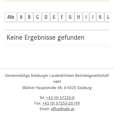
Alle
A
B
C
D
E
F
G
H
I
J
K
L
Keine Ergebnisse gefunden
Gemeinnützige Salzburger Landeskliniken Betriebsgesellschaft
mbH
Müllner Hauptstraße 48, A-5020 Salzburg
Tel:
+43 (0) 57255-0
Fax:
+43 (0) 57255-20199
Email:
office@salk.at