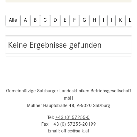
Alle
A
B
C
D
E
F
G
H
I
J
K
L
Keine Ergebnisse gefunden
Gemeinnützige Salzburger Landeskliniken Betriebsgesellschaft
mbH
Müllner Hauptstraße 48, A-5020 Salzburg
Tel:
+43 (0) 57255-0
Fax:
+43 (0) 57255-20199
Email:
office@salk.at