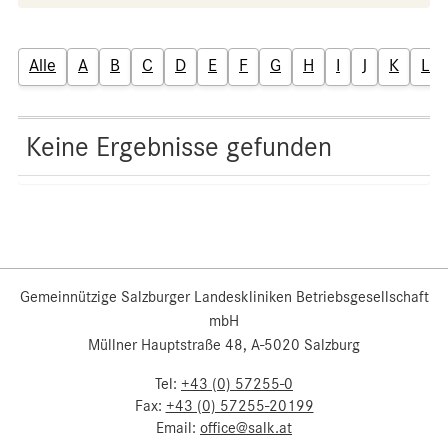
Alle
A
B
C
D
E
F
G
H
I
J
K
L
Keine Ergebnisse gefunden
Gemeinnützige Salzburger Landeskliniken Betriebsgesellschaft
mbH
Müllner Hauptstraße 48, A-5020 Salzburg
Tel:
+43 (0) 57255-0
Fax:
+43 (0) 57255-20199
Email:
office@salk.at