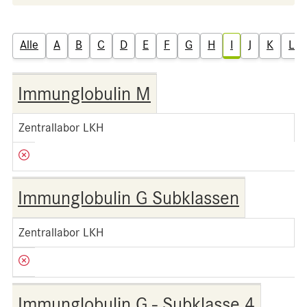
Alle
A
B
C
D
E
F
G
H
I
J
K
L
Immunglobulin M
Zentrallabor LKH
Immunglobulin G Subklassen
Zentrallabor LKH
Immunglobulin G - Subklasse 4