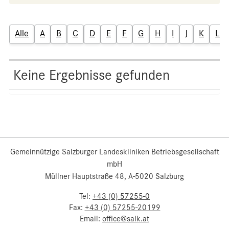
Alle
A
B
C
D
E
F
G
H
I
J
K
L
Keine Ergebnisse gefunden
Gemeinnützige Salzburger Landeskliniken Betriebsgesellschaft
mbH
Müllner Hauptstraße 48, A-5020 Salzburg
Tel:
+43 (0) 57255-0
Fax:
+43 (0) 57255-20199
Email:
office@salk.at