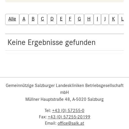
Alle
A
B
C
D
E
F
G
H
I
J
K
L
Keine Ergebnisse gefunden
Gemeinnützige Salzburger Landeskliniken Betriebsgesellschaft
mbH
Müllner Hauptstraße 48, A-5020 Salzburg
Tel:
+43 (0) 57255-0
Fax:
+43 (0) 57255-20199
Email:
office@salk.at