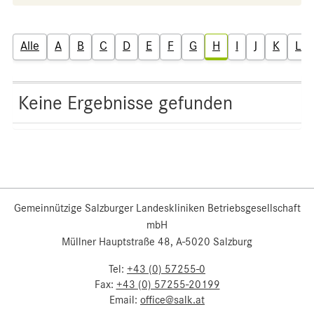
Alle
A
B
C
D
E
F
G
H
I
J
K
L
Keine Ergebnisse gefunden
Gemeinnützige Salzburger Landeskliniken Betriebsgesellschaft
mbH
Müllner Hauptstraße 48, A-5020 Salzburg
Tel:
+43 (0) 57255-0
Fax:
+43 (0) 57255-20199
Email:
office@salk.at