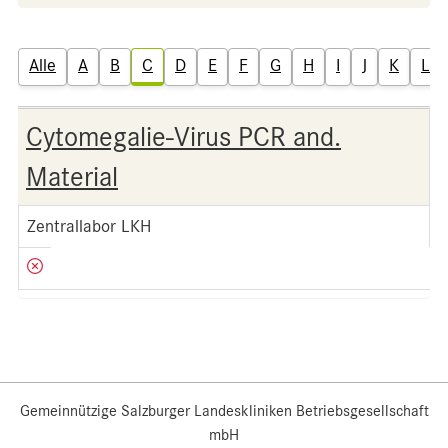
Alle
A
B
C
D
E
F
G
H
I
J
K
L
Cytomegalie-Virus PCR and.
Material
Zentrallabor LKH
Gemeinnützige Salzburger Landeskliniken Betriebsgesellschaft
mbH