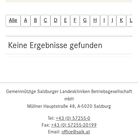
Alle
A
B
C
D
E
F
G
H
I
J
K
L
Keine Ergebnisse gefunden
Gemeinnützige Salzburger Landeskliniken Betriebsgesellschaft
mbH
Müllner Hauptstraße 48, A-5020 Salzburg
Tel:
+43 (0) 57255-0
Fax:
+43 (0) 57255-20199
Email:
office@salk.at