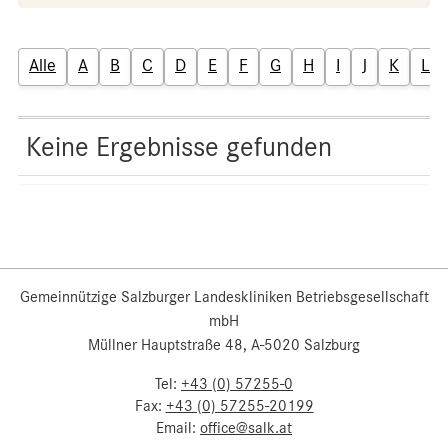
Alle
A
B
C
D
E
F
G
H
I
J
K
L
Keine Ergebnisse gefunden
Gemeinnützige Salzburger Landeskliniken Betriebsgesellschaft
mbH
Müllner Hauptstraße 48, A-5020 Salzburg
Tel:
+43 (0) 57255-0
Fax:
+43 (0) 57255-20199
Email:
office@salk.at