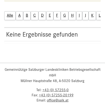
Alle
A
B
C
D
E
F
G
H
I
J
K
L
Keine Ergebnisse gefunden
Gemeinnützige Salzburger Landeskliniken Betriebsgesellschaft
mbH
Müllner Hauptstraße 48, A-5020 Salzburg
Tel:
+43 (0) 57255-0
Fax:
+43 (0) 57255-20199
Email:
office@salk.at