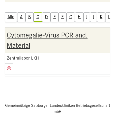
Alle
A
B
C
D
E
F
G
H
I
J
K
L
Cytomegalie-Virus PCR and.
Material
Zentrallabor LKH
Gemeinnützige Salzburger Landeskliniken Betriebsgesellschaft
mbH