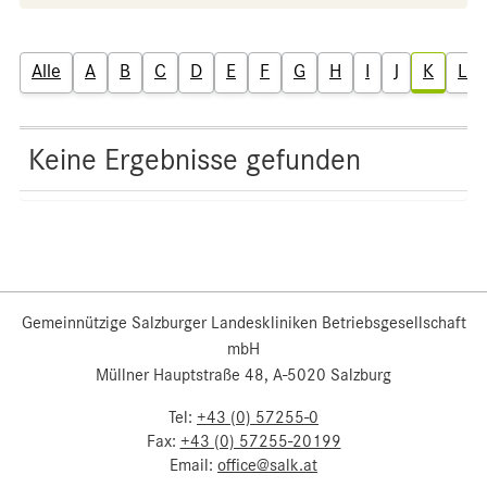
Alle
A
B
C
D
E
F
G
H
I
J
K
L
Keine Ergebnisse gefunden
Gemeinnützige Salzburger Landeskliniken Betriebsgesellschaft
mbH
Müllner Hauptstraße 48, A-5020 Salzburg
Tel:
+43 (0) 57255-0
Fax:
+43 (0) 57255-20199
Email:
office@salk.at