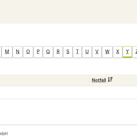
M
N
O
P
Q
R
S
T
U
V
W
X
Y
Notfall
 mbH