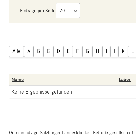
Einträge pro Seite
Alle
A
B
C
D
E
F
G
H
I
J
K
L
Name
Labor
Keine Ergebnisse gefunden
Gemeinnützige Salzburger Landeskliniken Betriebsgesellschaft