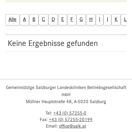
Alle
A
B
C
D
E
F
G
H
I
J
K
L
Keine Ergebnisse gefunden
Gemeinnützige Salzburger Landeskliniken Betriebsgesellschaft
mbH
Müllner Hauptstraße 48, A-5020 Salzburg
Tel:
+43 (0) 57255-0
Fax:
+43 (0) 57255-20199
Email:
office@salk.at