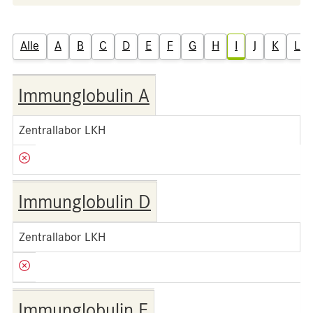
Alle
A
B
C
D
E
F
G
H
I
J
K
L
Immunglobulin A
Zentrallabor LKH
Immunglobulin D
Zentrallabor LKH
Immunglobulin E