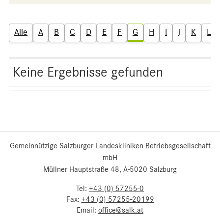
Alle
A
B
C
D
E
F
G
H
I
J
K
L
Keine Ergebnisse gefunden
Gemeinnützige Salzburger Landeskliniken Betriebsgesellschaft
mbH
Müllner Hauptstraße 48, A-5020 Salzburg
Tel:
+43 (0) 57255-0
Fax:
+43 (0) 57255-20199
Email:
office@salk.at