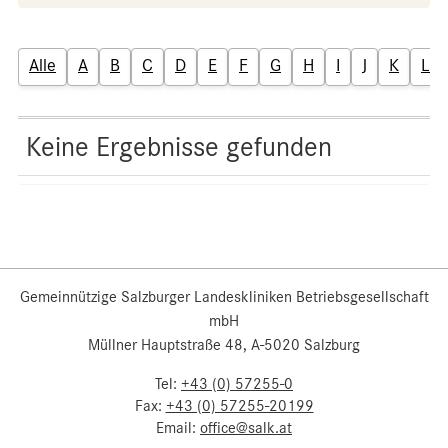
Alle
A
B
C
D
E
F
G
H
I
J
K
L
Keine Ergebnisse gefunden
Gemeinnützige Salzburger Landeskliniken Betriebsgesellschaft
mbH
Müllner Hauptstraße 48, A-5020 Salzburg
Tel:
+43 (0) 57255-0
Fax:
+43 (0) 57255-20199
Email:
office@salk.at