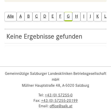
Alle
A
B
C
D
E
F
G
H
I
J
K
L
Keine Ergebnisse gefunden
Gemeinnützige Salzburger Landeskliniken Betriebsgesellschaft
mbH
Müllner Hauptstraße 48, A-5020 Salzburg
Tel:
+43 (0) 57255-0
Fax:
+43 (0) 57255-20199
Email:
office@salk.at