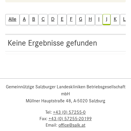
Alle
A
B
C
D
E
F
G
H
I
J
K
L
Keine Ergebnisse gefunden
Gemeinnützige Salzburger Landeskliniken Betriebsgesellschaft
mbH
Müllner Hauptstraße 48, A-5020 Salzburg
Tel:
+43 (0) 57255-0
Fax:
+43 (0) 57255-20199
Email:
office@salk.at